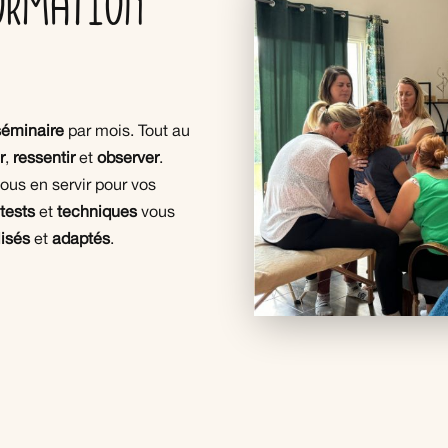
ormation
séminaire
par mois. Tout au
r
,
ressentir
et
observer
.
vous en servir pour vos
e
tests
et
techniques
vous
lisés
et
adaptés
.