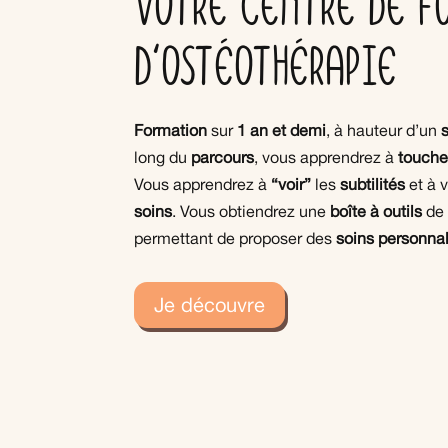
Votre centre de f
d'ostéothérapie
Formation
sur
1 an et demi
, à hauteur d’un
long du
parcours
, vous apprendrez à
touche
Vous apprendrez à
“voir”
les
subtilités
et à 
soins
. Vous obtiendrez une
boîte à outils
d
permettant de proposer des
soins personna
Je découvre