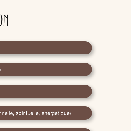
on
é
elle, spirituelle, énergétique)